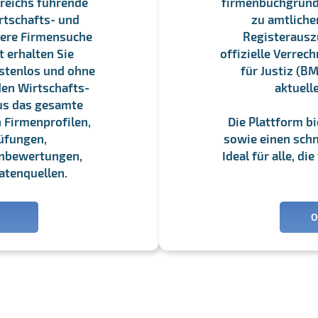
reichs führende
firmenbuchgrundbu
rtschafts- und
zu amtliche
sere Firmensuche
Registerauszü
 erhalten Sie
offizielle Verre
stenlos und ohne
für Justiz (BM
en Wirtschafts-
aktuell
us das gesamte
 Firmenprofilen,
Die Plattform b
üfungen,
sowie einen schne
enbewertungen,
Ideal für alle, d
atenquellen.
O