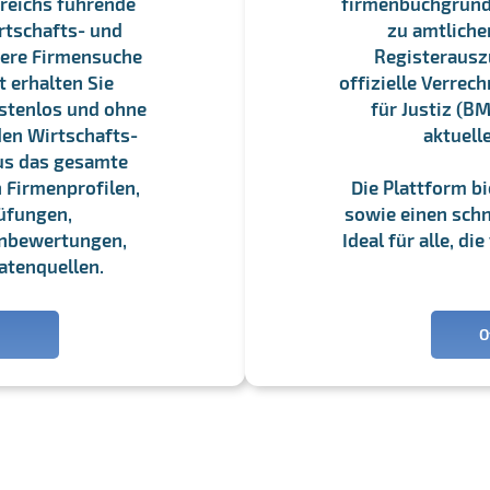
reichs führende
firmenbuchgrundbu
rtschafts- und
zu amtliche
sere Firmensuche
Registerauszü
 erhalten Sie
offizielle Verre
stenlos und ohne
für Justiz (BM
en Wirtschafts-
aktuell
us das gesamte
 Firmenprofilen,
Die Plattform b
üfungen,
sowie einen schne
enbewertungen,
Ideal für alle, d
atenquellen.
O