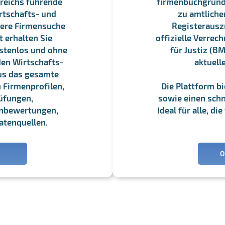
reichs führende
firmenbuchgrundbu
rtschafts- und
zu amtliche
sere Firmensuche
Registerauszü
 erhalten Sie
offizielle Verre
stenlos und ohne
für Justiz (BM
en Wirtschafts-
aktuell
us das gesamte
 Firmenprofilen,
Die Plattform b
üfungen,
sowie einen schne
enbewertungen,
Ideal für alle, d
atenquellen.
O