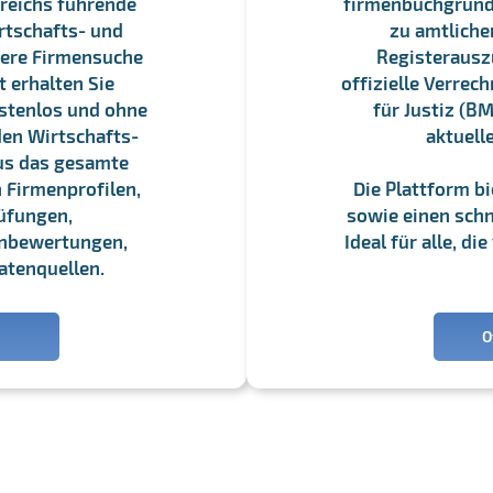
reichs führende
firmenbuchgrundbu
rtschafts- und
zu amtliche
sere Firmensuche
Registerauszü
 erhalten Sie
offizielle Verre
stenlos und ohne
für Justiz (BM
en Wirtschafts-
aktuell
us das gesamte
 Firmenprofilen,
Die Plattform b
üfungen,
sowie einen schne
enbewertungen,
Ideal für alle, d
atenquellen.
O