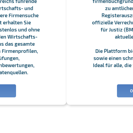
reichs führende
firmenbuchgrundbu
rtschafts- und
zu amtliche
sere Firmensuche
Registerauszü
 erhalten Sie
offizielle Verre
stenlos und ohne
für Justiz (BM
en Wirtschafts-
aktuell
us das gesamte
 Firmenprofilen,
Die Plattform b
üfungen,
sowie einen schne
enbewertungen,
Ideal für alle, d
atenquellen.
O