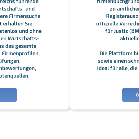
reichs führende
firmenbuchgrundbu
rtschafts- und
zu amtliche
sere Firmensuche
Registerauszü
 erhalten Sie
offizielle Verre
stenlos und ohne
für Justiz (BM
en Wirtschafts-
aktuell
us das gesamte
 Firmenprofilen,
Die Plattform b
üfungen,
sowie einen schne
enbewertungen,
Ideal für alle, d
atenquellen.
O