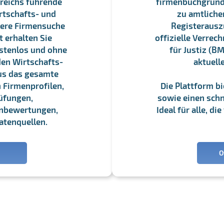
reichs führende
firmenbuchgrundbu
rtschafts- und
zu amtliche
sere Firmensuche
Registerauszü
 erhalten Sie
offizielle Verre
stenlos und ohne
für Justiz (BM
en Wirtschafts-
aktuell
us das gesamte
 Firmenprofilen,
Die Plattform b
üfungen,
sowie einen schne
enbewertungen,
Ideal für alle, d
atenquellen.
O