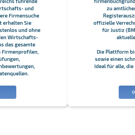
reichs führende
firmenbuchgrundbu
rtschafts- und
zu amtliche
sere Firmensuche
Registerauszü
 erhalten Sie
offizielle Verre
stenlos und ohne
für Justiz (BM
en Wirtschafts-
aktuell
us das gesamte
 Firmenprofilen,
Die Plattform b
üfungen,
sowie einen schne
enbewertungen,
Ideal für alle, d
atenquellen.
O