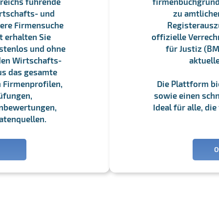
reichs führende
firmenbuchgrundbu
rtschafts- und
zu amtliche
sere Firmensuche
Registerauszü
 erhalten Sie
offizielle Verre
stenlos und ohne
für Justiz (BM
en Wirtschafts-
aktuell
us das gesamte
 Firmenprofilen,
Die Plattform b
üfungen,
sowie einen schne
enbewertungen,
Ideal für alle, d
atenquellen.
O