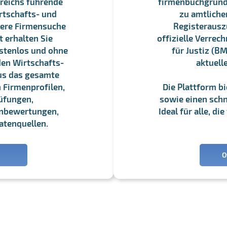
reichs führende
firmenbuchgrundbu
rtschafts- und
zu amtliche
sere Firmensuche
Registerauszü
 erhalten Sie
offizielle Verre
stenlos und ohne
für Justiz (BM
en Wirtschafts-
aktuell
us das gesamte
 Firmenprofilen,
Die Plattform b
üfungen,
sowie einen schne
enbewertungen,
Ideal für alle, d
atenquellen.
O