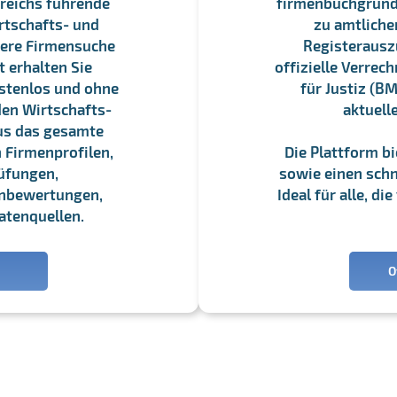
reichs führende
firmenbuchgrundbu
rtschafts- und
zu amtliche
sere Firmensuche
Registerauszü
 erhalten Sie
offizielle Verre
stenlos und ohne
für Justiz (BM
en Wirtschafts-
aktuell
us das gesamte
 Firmenprofilen,
Die Plattform b
üfungen,
sowie einen schne
enbewertungen,
Ideal für alle, d
atenquellen.
O