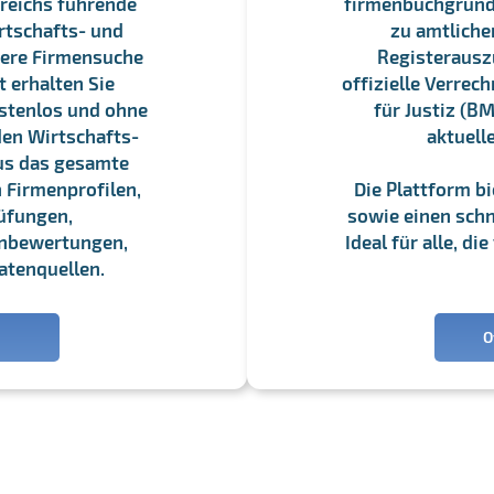
reichs führende
firmenbuchgrundbu
rtschafts- und
zu amtliche
sere Firmensuche
Registerauszü
 erhalten Sie
offizielle Verre
stenlos und ohne
für Justiz (BM
en Wirtschafts-
aktuell
us das gesamte
 Firmenprofilen,
Die Plattform b
üfungen,
sowie einen schne
enbewertungen,
Ideal für alle, d
atenquellen.
O