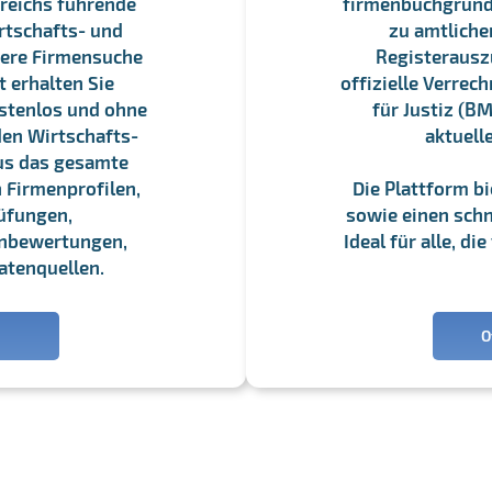
reichs führende
firmenbuchgrundbu
rtschafts- und
zu amtliche
sere Firmensuche
Registerauszü
 erhalten Sie
offizielle Verre
stenlos und ohne
für Justiz (BM
en Wirtschafts-
aktuell
us das gesamte
 Firmenprofilen,
Die Plattform b
üfungen,
sowie einen schne
enbewertungen,
Ideal für alle, d
atenquellen.
O