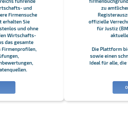
reichs führende
firmenbuchgrundbu
rtschafts- und
zu amtliche
sere Firmensuche
Registerauszü
 erhalten Sie
offizielle Verre
stenlos und ohne
für Justiz (BM
en Wirtschafts-
aktuell
us das gesamte
 Firmenprofilen,
Die Plattform b
üfungen,
sowie einen schne
enbewertungen,
Ideal für alle, d
atenquellen.
O