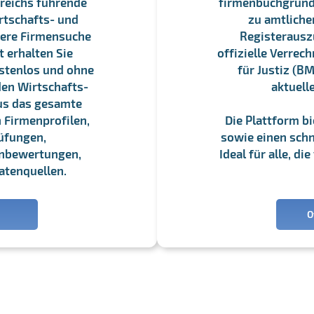
reichs führende
firmenbuchgrundbu
rtschafts- und
zu amtliche
sere Firmensuche
Registerauszü
 erhalten Sie
offizielle Verre
stenlos und ohne
für Justiz (BM
en Wirtschafts-
aktuell
us das gesamte
 Firmenprofilen,
Die Plattform b
üfungen,
sowie einen schne
enbewertungen,
Ideal für alle, d
atenquellen.
O