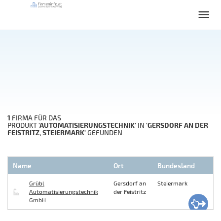
1
FIRMA FÜR DAS
'AUTOMATISIERUNGSTECHNIK'
'GERSDORF AN DER
PRODUKT
IN
FEISTRITZ, STEIERMARK'
GEFUNDEN
Name
Ort
Bundesland
Grübl
Gersdorf an
Steiermark
Automatisierungstechnik
der Feistritz
GmbH