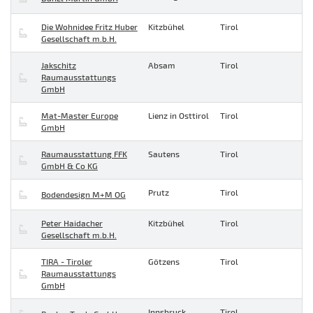
Die Wohnidee Fritz Huber
Kitzbühel
Tirol
Gesellschaft m.b.H.
Jakschitz
Absam
Tirol
Raumausstattungs
GmbH
Mat-Master Europe
Lienz in Osttirol
Tirol
GmbH
Raumausstattung FFK
Sautens
Tirol
GmbH & Co KG
Prutz
Tirol
Bodendesign M+M OG
Peter Haidacher
Kitzbühel
Tirol
Gesellschaft m.b.H.
TIRA - Tiroler
Götzens
Tirol
Raumausstattungs
GmbH
Innsbruck
Tirol