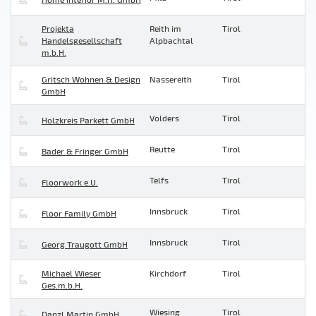
Projekta
Reith im
Tirol
Handelsgesellschaft
Alpbachtal
m.b.H.
Gritsch Wohnen & Design
Nassereith
Tirol
GmbH
Volders
Tirol
Holzkreis Parkett GmbH
Reutte
Tirol
Bader & Fringer GmbH
Telfs
Tirol
Floorwork e.U.
Innsbruck
Tirol
Floor Family GmbH
Innsbruck
Tirol
Georg Traugott GmbH
Michael Wieser
Kirchdorf
Tirol
Ges.m.b.H.
Wiesing
Tirol
Danzl Martin GmbH