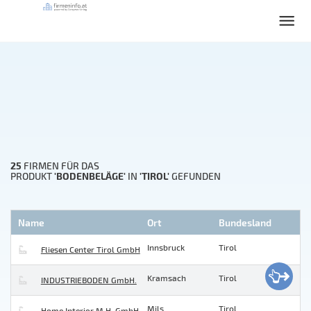
25
FIRMEN FÜR DAS
'BODENBELÄGE'
'TIROL'
PRODUKT
IN
GEFUNDEN
Name
Ort
Bundesland
Innsbruck
Tirol
Fliesen Center Tirol GmbH
Kramsach
Tirol
INDUSTRIEBODEN GmbH.
Mils
Tirol
Home Interior M.H. GmbH