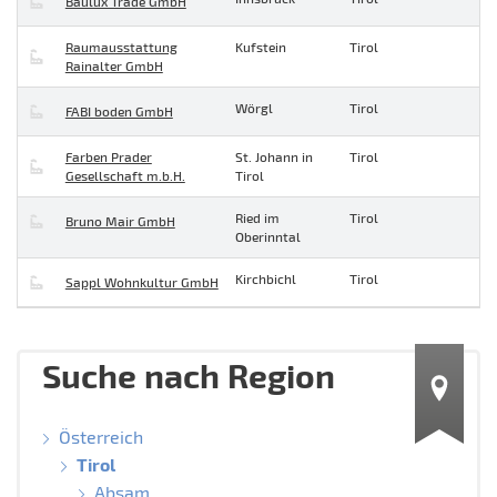
Baulux Trade GmbH
Raumausstattung
Kufstein
Tirol
Rainalter GmbH
Wörgl
Tirol
FABI boden GmbH
Farben Prader
St. Johann in
Tirol
Gesellschaft m.b.H.
Tirol
Ried im
Tirol
Bruno Mair GmbH
Oberinntal
Kirchbichl
Tirol
Sappl Wohnkultur GmbH
Suche nach Region
Österreich
Tirol
Absam