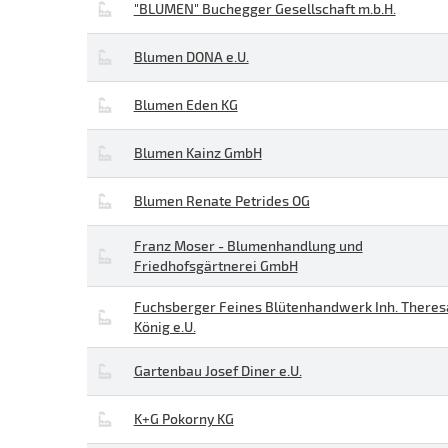
"BLUMEN" Buchegger Gesellschaft m.b.H.
Blumen DONA e.U.
Blumen Eden KG
Blumen Kainz GmbH
Blumen Renate Petrides OG
Franz Moser - Blumenhandlung und
Friedhofsgärtnerei GmbH
Fuchsberger Feines Blütenhandwerk Inh. Theres
König e.U.
Gartenbau Josef Diner e.U.
K+G Pokorny KG