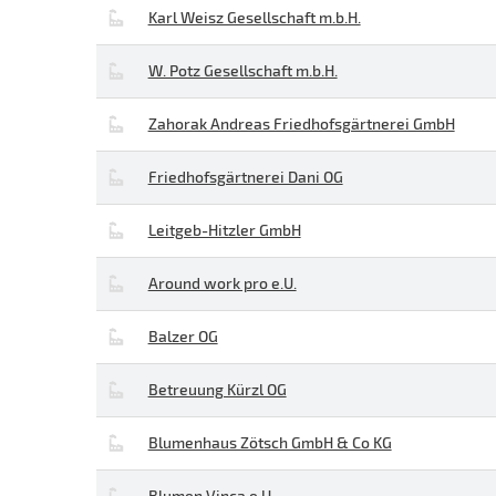
Karl Weisz Gesellschaft m.b.H.
W. Potz Gesellschaft m.b.H.
Zahorak Andreas Friedhofsgärtnerei GmbH
Friedhofsgärtnerei Dani OG
Leitgeb-Hitzler GmbH
Around work pro e.U.
Balzer OG
Betreuung Kürzl OG
Blumenhaus Zötsch GmbH & Co KG
Blumen Vinca e.U.