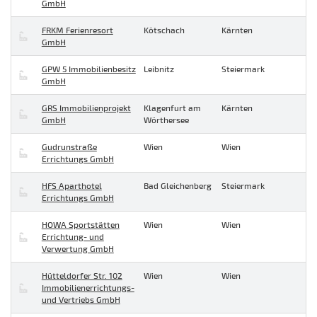
GmbH
FRKM Ferienresort
Kötschach
Kärnten
GmbH
GPW 5 Immobilienbesitz
Leibnitz
Steiermark
GmbH
GRS Immobilienprojekt
Klagenfurt am
Kärnten
GmbH
Wörthersee
Gudrunstraße
Wien
Wien
Errichtungs GmbH
HFS Aparthotel
Bad Gleichenberg
Steiermark
Errichtungs GmbH
HOWA Sportstätten
Wien
Wien
Errichtung- und
Verwertung GmbH
Hütteldorfer Str. 102
Wien
Wien
Immobilienerrichtungs-
und Vertriebs GmbH