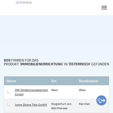
809
FIRMEN FÜR DAS
'IMMOBILIENERRICHTUNG'
'ÖSTERREICH'
PRODUKT
IN
GEFUNDEN
Name
Ort
Bundesland
OM Objektmanagement
Wien
Wien
GmbH
Klagenfurt am
Kärnten
Jump Dome Two GmbH
Wörthersee