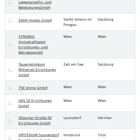
Liegenschafts- und
BeteiligungsGmbH
Sankt Johann im
Salzburg
SOHA Hotels GmbH
Pongau
STRABAG
Wien
Wien
Immokraftwerk
Errichtungs- und
BetriebsgmbH
Tauernklinikum
Zell am See
Salzburg
Mittersill Errichtungs
GmbH
Wien
Wien
TSE Immo GmbH
UKS 52 Errichtungs
Wien
Wien
GmbH
Villacher Straße 59
Launsdorf
Kärnten
Errichtungs GmbH
VIPITENUM Sonnendorf
Innsbruck
Tirol