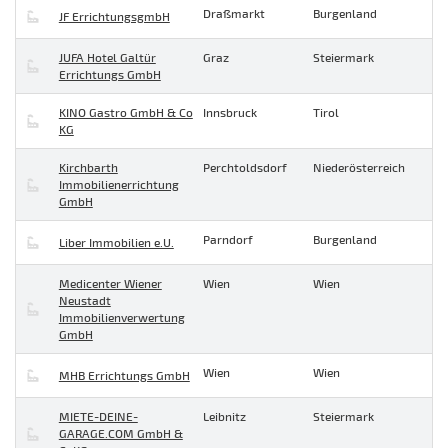
Draßmarkt
Burgenland
JF ErrichtungsgmbH
JUFA Hotel Galtür
Graz
Steiermark
Errichtungs GmbH
KINO Gastro GmbH & Co
Innsbruck
Tirol
KG
Kirchbarth
Perchtoldsdorf
Niederösterreich
Immobilienerrichtung
GmbH
Parndorf
Burgenland
Liber Immobilien e.U.
Medicenter Wiener
Wien
Wien
Neustadt
Immobilienverwertung
GmbH
Wien
Wien
MHB Errichtungs GmbH
MIETE-DEINE-
Leibnitz
Steiermark
GARAGE.COM GmbH &