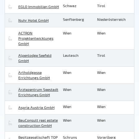
Schwaz
Tirol
EGLO Immobilien GmbH
Senftenberg
Niederösterreich
Nuhr Hotel GmbH
ACTRON
Wien
Wien
Projektentwicklungs
GmbH
Alpenlodge Seefeld
Leutasch
Tirol
GmbH
Artholdgasse
Wien
Wien
Errichtungs GmbH
Ärztezentrum Seestadt
Wien
Wien
Errichtungs GmbH
Wien
Wien
Aspria Austria GmbH
BauConsult real estate
Wien
Wien
construction GmbH
Besitzgesellschaft TOP
Schruns
Vorarlberg