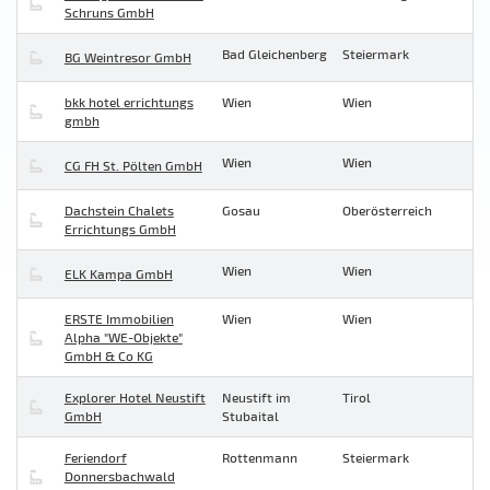
Schruns GmbH
Bad Gleichenberg
Steiermark
BG Weintresor GmbH
bkk hotel errichtungs
Wien
Wien
gmbh
Wien
Wien
CG FH St. Pölten GmbH
Dachstein Chalets
Gosau
Oberösterreich
Errichtungs GmbH
Wien
Wien
ELK Kampa GmbH
ERSTE Immobilien
Wien
Wien
Alpha "WE-Objekte"
GmbH & Co KG
Explorer Hotel Neustift
Neustift im
Tirol
GmbH
Stubaital
Feriendorf
Rottenmann
Steiermark
Donnersbachwald