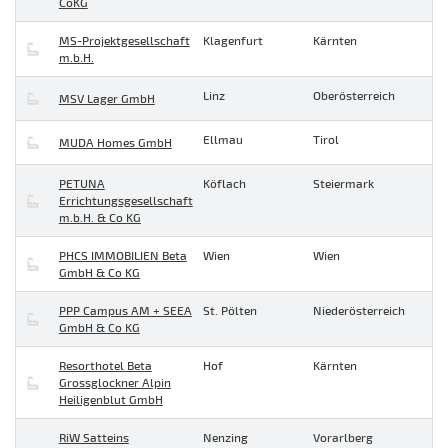
CoKG
MS-Projektgesellschaft
Klagenfurt
Kärnten
m.b.H.
Linz
Oberösterreich
MSV Lager GmbH
Ellmau
Tirol
MUDA Homes GmbH
PETUNA
Köflach
Steiermark
Errichtungsgesellschaft
m.b.H. & Co KG
PHCS IMMOBILIEN Beta
Wien
Wien
GmbH & Co KG
PPP Campus AM + SEEA
St. Pölten
Niederösterreich
GmbH & Co KG
Resorthotel Beta
Hof
Kärnten
Grossglockner Alpin
Heiligenblut GmbH
RiW Satteins
Nenzing
Vorarlberg