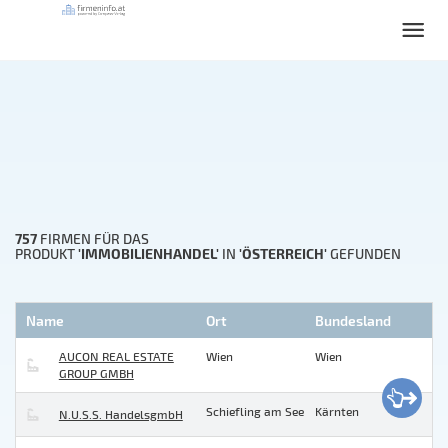
757
FIRMEN FÜR DAS
'IMMOBILIENHANDEL'
'ÖSTERREICH'
PRODUKT
IN
GEFUNDEN
Name
Ort
Bundesland
AUCON REAL ESTATE
Wien
Wien
GROUP GMBH
Schiefling am See
Kärnten
N.U.S.S. HandelsgmbH