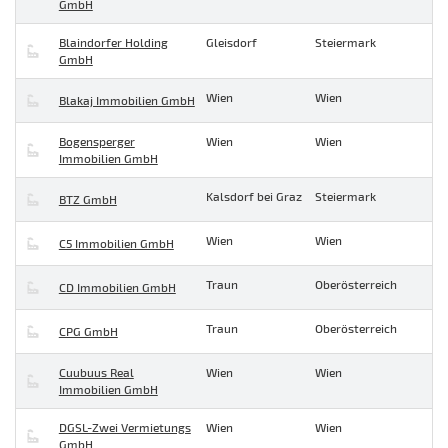
GmbH
Blaindorfer Holding
Gleisdorf
Steiermark
GmbH
Wien
Wien
Blakaj Immobilien GmbH
Bogensperger
Wien
Wien
Immobilien GmbH
Kalsdorf bei Graz
Steiermark
BTZ GmbH
Wien
Wien
C5 Immobilien GmbH
Traun
Oberösterreich
CD Immobilien GmbH
Traun
Oberösterreich
CPG GmbH
Cuubuus Real
Wien
Wien
Immobilien GmbH
DGSL-Zwei Vermietungs
Wien
Wien
GmbH