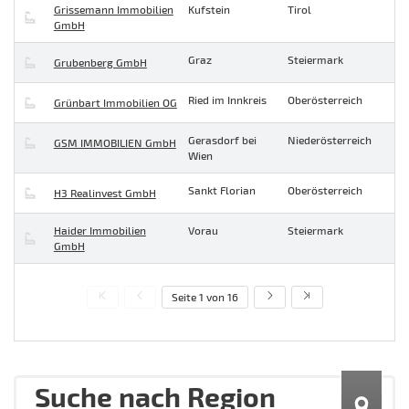
Grissemann Immobilien
Kufstein
Tirol
GmbH
Graz
Steiermark
Grubenberg GmbH
Ried im Innkreis
Oberösterreich
Grünbart Immobilien OG
Gerasdorf bei
Niederösterreich
GSM IMMOBILIEN GmbH
Wien
Sankt Florian
Oberösterreich
H3 Realinvest GmbH
Haider Immobilien
Vorau
Steiermark
GmbH
Seite 1 von 16
Suche nach Region