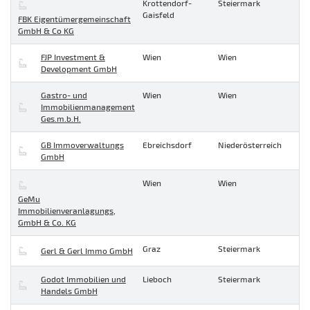
Krottendorf-
Steiermark
Gaisfeld
FBK Eigentümergemeinschaft
GmbH & Co KG
FJP Investment &
Wien
Wien
Development GmbH
Gastro- und
Wien
Wien
Immobilienmanagement
Ges.m.b.H.
GB Immoverwaltungs
Ebreichsdorf
Niederösterreich
GmbH
Wien
Wien
GeMu
Immobilienveranlagungs,
GmbH & Co. KG
Graz
Steiermark
Gerl & Gerl Immo GmbH
Godot Immobilien und
Lieboch
Steiermark
Handels GmbH