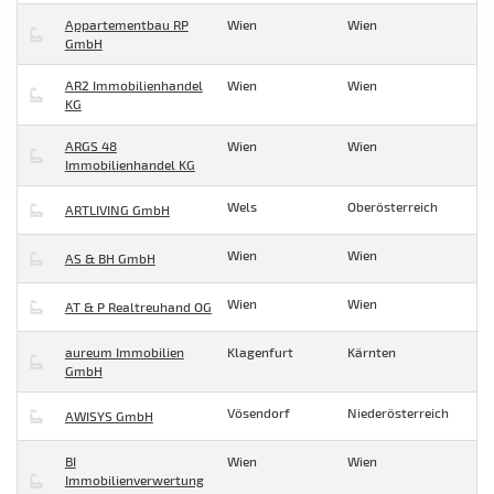
Appartementbau RP
Wien
Wien
GmbH
AR2 Immobilienhandel
Wien
Wien
KG
ARGS 48
Wien
Wien
Immobilienhandel KG
Wels
Oberösterreich
ARTLIVING GmbH
Wien
Wien
AS & BH GmbH
Wien
Wien
AT & P Realtreuhand OG
aureum Immobilien
Klagenfurt
Kärnten
GmbH
Vösendorf
Niederösterreich
AWISYS GmbH
BI
Wien
Wien
Immobilienverwertung