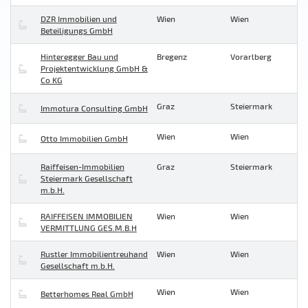
DZR Immobilien und
Wien
Wien
Beteiligungs GmbH
Hinteregger Bau und
Bregenz
Vorarlberg
Projektentwicklung GmbH &
Co KG
Graz
Steiermark
Immotura Consulting GmbH
Wien
Wien
Otto Immobilien GmbH
Raiffeisen-Immobilien
Graz
Steiermark
Steiermark Gesellschaft
m.b.H.
RAIFFEISEN IMMOBILIEN
Wien
Wien
VERMITTLUNG GES.M.B.H
Rustler Immobilientreuhand
Wien
Wien
Gesellschaft m.b.H.
Wien
Wien
Betterhomes Real GmbH