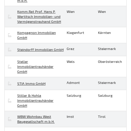
m.b.H.
Komm.Rat Prof. Hans P.
Wien
Wien
Wertitsch Immobilien- und
Vermögenstreuhand GmbH
Kompagnon Immobilien
Klagenfurt
Kärnten
GmbH
Graz
Steiermark
Steindorff Immobilien GmbH
Steller
Wels
Oberösterreich
Immobilientreuhänder
GmbH
Admont
Steiermark
STIA Immo GmbH
Stiller & Hohla
Salzburg
Salzburg
Immobilientreuhänder
GmbH
WBW Wohnbau West
Imst
Tirol
Baugesellschaft m.b.H.