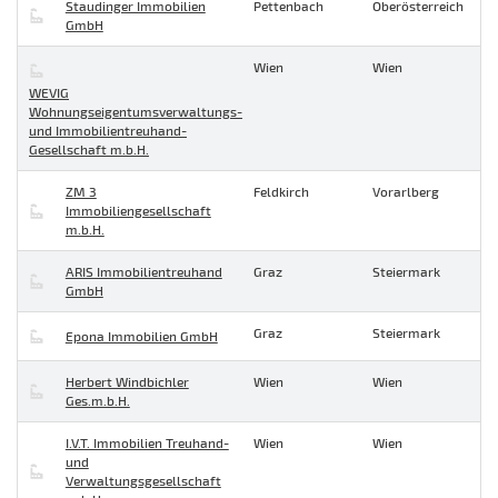
Staudinger Immobilien
Pettenbach
Oberösterreich
GmbH
Wien
Wien
WEVIG
Wohnungseigentumsverwaltungs-
und Immobilientreuhand-
Gesellschaft m.b.H.
ZM 3
Feldkirch
Vorarlberg
Immobiliengesellschaft
m.b.H.
ARIS Immobilientreuhand
Graz
Steiermark
GmbH
Graz
Steiermark
Epona Immobilien GmbH
Herbert Windbichler
Wien
Wien
Ges.m.b.H.
I.V.T. Immobilien Treuhand-
Wien
Wien
und
Verwaltungsgesellschaft