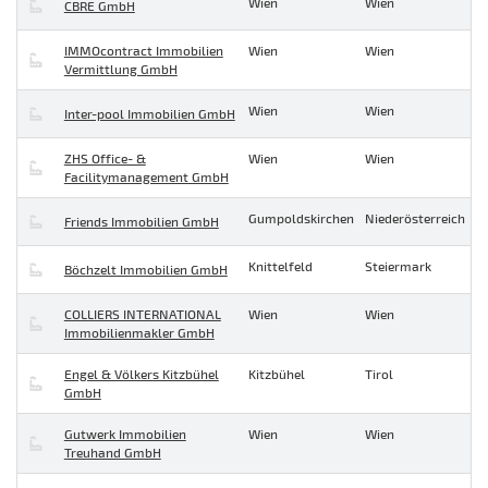
Wien
Wien
CBRE GmbH
IMMOcontract Immobilien
Wien
Wien
Vermittlung GmbH
Wien
Wien
Inter-pool Immobilien GmbH
ZHS Office- &
Wien
Wien
Facilitymanagement GmbH
Gumpoldskirchen
Niederösterreich
Friends Immobilien GmbH
Knittelfeld
Steiermark
Böchzelt Immobilien GmbH
COLLIERS INTERNATIONAL
Wien
Wien
Immobilienmakler GmbH
Engel & Völkers Kitzbühel
Kitzbühel
Tirol
GmbH
Gutwerk Immobilien
Wien
Wien
Treuhand GmbH