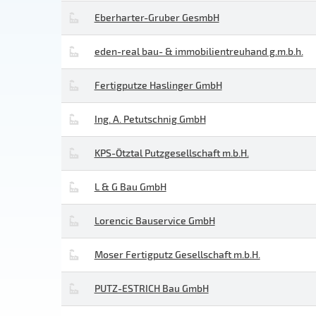
Eberharter-Gruber GesmbH
eden-real bau- & immobilientreuhand g.m.b.h.
Fertigputze Haslinger GmbH
Ing. A. Petutschnig GmbH
KPS-Ötztal Putzgesellschaft m.b.H.
L & G Bau GmbH
Lorencic Bauservice GmbH
Moser Fertigputz Gesellschaft m.b.H.
PUTZ-ESTRICH Bau GmbH