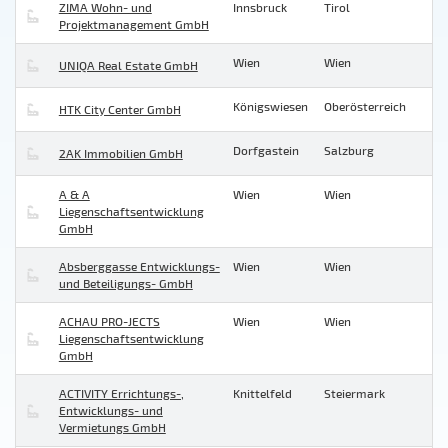
ZIMA Wohn- und
Innsbruck
Tirol
Projektmanagement GmbH
Wien
Wien
UNIQA Real Estate GmbH
Königswiesen
Oberösterreich
HTK City Center GmbH
Dorfgastein
Salzburg
2AK Immobilien GmbH
A & A
Wien
Wien
Liegenschaftsentwicklung
GmbH
Absberggasse Entwicklungs-
Wien
Wien
und Beteiligungs- GmbH
ACHAU PRO-JECTS
Wien
Wien
Liegenschaftsentwicklung
GmbH
ACTIVITY Errichtungs-,
Knittelfeld
Steiermark
Entwicklungs- und
Vermietungs GmbH