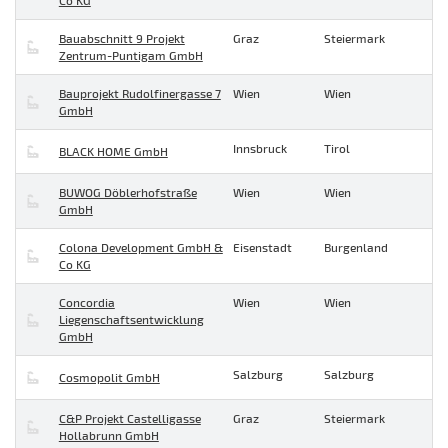
Co KG
Bauabschnitt 9 Projekt
Graz
Steiermark
Zentrum-Puntigam GmbH
Bauprojekt Rudolfinergasse 7
Wien
Wien
GmbH
Innsbruck
Tirol
BLACK HOME GmbH
BUWOG Döblerhofstraße
Wien
Wien
GmbH
Colona Development GmbH &
Eisenstadt
Burgenland
Co KG
Concordia
Wien
Wien
Liegenschaftsentwicklung
GmbH
Salzburg
Salzburg
Cosmopolit GmbH
C&P Projekt Castelligasse
Graz
Steiermark
Hollabrunn GmbH