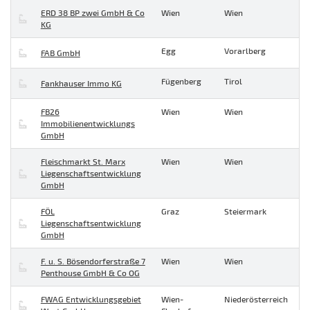
ERD 38 BP zwei GmbH & Co
Wien
Wien
KG
Egg
Vorarlberg
FAB GmbH
Fügenberg
Tirol
Fankhauser Immo KG
FB26
Wien
Wien
Immobilienentwicklungs
GmbH
Fleischmarkt St. Marx
Wien
Wien
Liegenschaftsentwicklung
GmbH
FÖL
Graz
Steiermark
Liegenschaftsentwicklung
GmbH
F. u. S. Bösendorferstraße 7
Wien
Wien
Penthouse GmbH & Co OG
FWAG Entwicklungsgebiet
Wien-
Niederösterreich