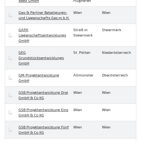
West GmbH
Flughafen
Gao & Partner Beteiligungs-
Wien
Wien
und Liegenschafts Ges.m.b.H.
GAPA
Straß in
Steiermark
Liegenschaftsentwicklungs
Steiermark
GmbH
GEG
St. Pölten
Niederösterreich
Grundstücksentwicklungs
GmbH
GM Projektentwicklung
Altmünster
Oberösterreich
GmbH
GSB Projektentwicklung Drei
Wien
Wien
GmbH & Co KG
GSB Projektentwicklung Eins
Wien
Wien
GmbH & Co KG
GSB Projektentwicklung Fünf
Wien
Wien
GmbH & Co KG