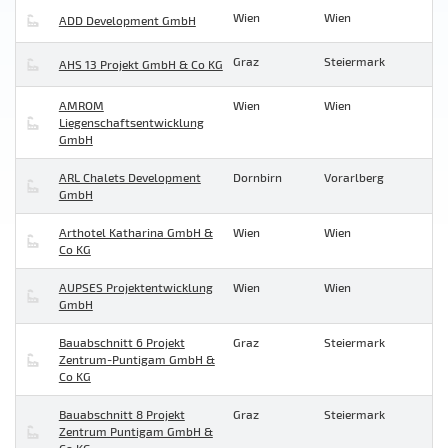
Wien
Wien
ADD Development GmbH
Graz
Steiermark
AHS 13 Projekt GmbH & Co KG
AMROM
Wien
Wien
Liegenschaftsentwicklung
GmbH
ARL Chalets Development
Dornbirn
Vorarlberg
GmbH
Arthotel Katharina GmbH &
Wien
Wien
Co KG
AUPSES Projektentwicklung
Wien
Wien
GmbH
Bauabschnitt 6 Projekt
Graz
Steiermark
Zentrum-Puntigam GmbH &
Co KG
Bauabschnitt 8 Projekt
Graz
Steiermark
Zentrum Puntigam GmbH &