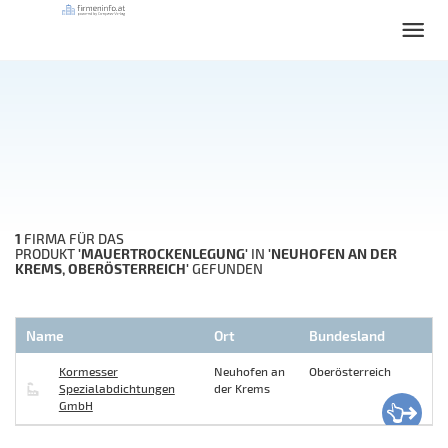
1
FIRMA FÜR DAS
'MAUERTROCKENLEGUNG'
'NEUHOFEN AN DER
PRODUKT
IN
KREMS, OBERÖSTERREICH'
GEFUNDEN
Name
Ort
Bundesland
Kormesser
Neuhofen an
Oberösterreich
Spezialabdichtungen
der Krems
GmbH