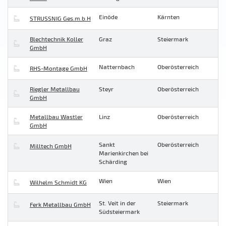
Einöde
Kärnten
STRUSSNIG Ges.m.b.H
Blechtechnik Koller
Graz
Steiermark
GmbH
Natternbach
Oberösterreich
RHS-Montage GmbH
Riegler Metallbau
Steyr
Oberösterreich
GmbH
Metallbau Wastler
Linz
Oberösterreich
GmbH
Sankt
Oberösterreich
Milltech GmbH
Marienkirchen bei
Schärding
Wien
Wien
Wilhelm Schmidt KG
St. Veit in der
Steiermark
Ferk Metallbau GmbH
Südsteiermark