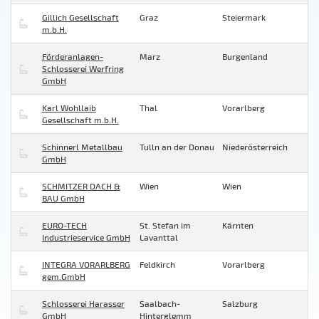
Gillich Gesellschaft
Graz
Steiermark
m.b.H.
Förderanlagen-
Marz
Burgenland
Schlosserei Werfring
GmbH
Karl Wohllaib
Thal
Vorarlberg
Gesellschaft m.b.H.
Schinnerl Metallbau
Tulln an der Donau
Niederösterreich
GmbH
SCHMITZER DACH &
Wien
Wien
BAU GmbH
EURO-TECH
St. Stefan im
Kärnten
Industrieservice GmbH
Lavanttal
INTEGRA VORARLBERG
Feldkirch
Vorarlberg
gem.GmbH
Schlosserei Harasser
Saalbach-
Salzburg
GmbH
Hinterglemm