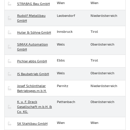
Wien
Wien
STRABAG Bau GmbH
Rudolf Metallbau
Leobendorf
Niederösterreich
GmbH
Innsbruck
Tirol
Huter & Söhne GmbH
SIMAX Automation
Wels
Oberösterreich
GmbH
Ebbs
Tirol
Pichler.ebbs GmbH
Wels
Oberösterreich
IS Baubetrieb GmbH
Josef Schönthaler
Pernitz
Niederösterreich
Betriebsges.m.b.H.
K. u. F. Drack
Pettenbach
Oberösterreich
Gesellschaft m.b.H. &
Co. KG.
Wien
Wien
SK Stahlbau GmbH