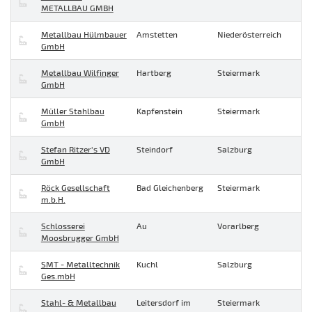
METALLBAU GMBH
Metallbau Hülmbauer
Amstetten
Niederösterreich
GmbH
Metallbau Wilfinger
Hartberg
Steiermark
GmbH
Müller Stahlbau
Kapfenstein
Steiermark
GmbH
Stefan Ritzer's VD
Steindorf
Salzburg
GmbH
Röck Gesellschaft
Bad Gleichenberg
Steiermark
m.b.H.
Schlosserei
Au
Vorarlberg
Moosbrugger GmbH
SMT - Metalltechnik
Kuchl
Salzburg
Ges.mbH
Stahl- & Metallbau
Leitersdorf im
Steiermark