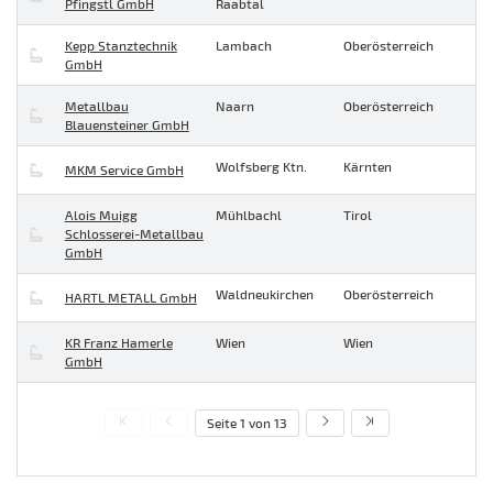
Pfingstl GmbH
Raabtal
Kepp Stanztechnik
Lambach
Oberösterreich
GmbH
Metallbau
Naarn
Oberösterreich
Blauensteiner GmbH
Wolfsberg Ktn.
Kärnten
MKM Service GmbH
Alois Muigg
Mühlbachl
Tirol
Schlosserei-Metallbau
GmbH
Waldneukirchen
Oberösterreich
HARTL METALL GmbH
KR Franz Hamerle
Wien
Wien
GmbH
Seite 1 von 13