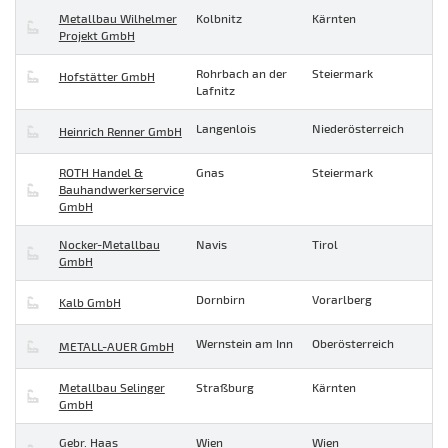
Metallbau Wilhelmer
Kolbnitz
Kärnten
Projekt GmbH
Rohrbach an der
Steiermark
Hofstätter GmbH
Lafnitz
Langenlois
Niederösterreich
Heinrich Renner GmbH
ROTH Handel &
Gnas
Steiermark
Bauhandwerkerservice
GmbH
Nocker-Metallbau
Navis
Tirol
GmbH
Dornbirn
Vorarlberg
Kalb GmbH
Wernstein am Inn
Oberösterreich
METALL-AUER GmbH
Metallbau Selinger
Straßburg
Kärnten
GmbH
Gebr. Haas
Wien
Wien