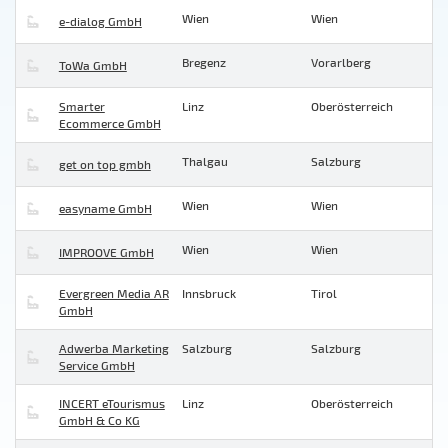
Wien
Wien
e-dialog GmbH
Bregenz
Vorarlberg
ToWa GmbH
Smarter
Linz
Oberösterreich
Ecommerce GmbH
Thalgau
Salzburg
get on top gmbh
Wien
Wien
easyname GmbH
Wien
Wien
IMPROOVE GmbH
Evergreen Media AR
Innsbruck
Tirol
GmbH
Adwerba Marketing
Salzburg
Salzburg
Service GmbH
INCERT eTourismus
Linz
Oberösterreich
GmbH & Co KG