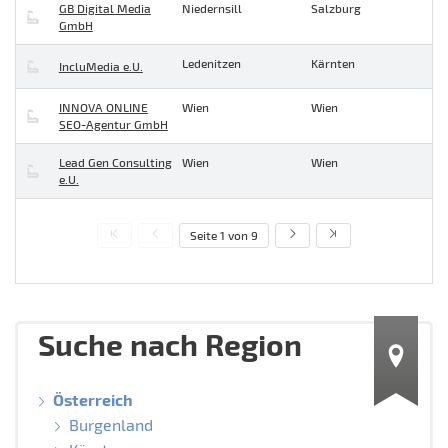
GB Digital Media
Niedernsill
Salzburg
GmbH
Ledenitzen
Kärnten
IncluMedia e.U.
INNOVA ONLINE
Wien
Wien
SEO-Agentur GmbH
Lead Gen Consulting
Wien
Wien
e.U.
Seite 1 von 9
Suche nach Region
Österreich
Burgenland