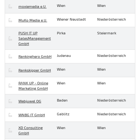
Wien
Wien
moxiemedia e.U.
Wiener Neustadt
Niederösterreich
MuKo Media e.U.
PUSH IT UP
Pirka
Steiermark
SalesManagement
GmbH
Judenau
Niederösterreich
Rankinghero GmbH
Wien
Wien
Rankskipper GmbH
RANK UP - Online
Wien
Wien
Marketing GmbH
Baden
Niederösterreich
Webjuwel OG
Gablitz
Niederösterreich
WNBG IT GmbH
XD Consulting
Wien
Wien
GmbH