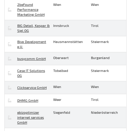
2beFound
Wien
Wien
Performance
Marketing GmbH
BIG Detail, Kaspar &
Innsbruck
Tirol
Sigl OG
Biva Development
Hausmannstätten
Steiermark
e.U.
Oberwart
Burgenland
busycomm GmbH
Case IT Solutions
Tobelbad
Steiermark
OG
Wien
Wien
Clickservice GmbH
Weer
Tirol
DHMG GmbH
ebizoptimizer
Siegenfeld
Niederösterreich
internet services
GmbH