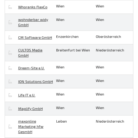
Wien
Wien
Whoranks FlexCo
wohnderbar widy
Wien
Wien
GmbH
Enzenkirchen
Oberösterreich
CM Software GmbH
CULTOS Media
Breitenfurt bei Wien
Niederösterreich
GmbH
Wien
Wien
Dream-Site e.U.
Wien
Wien
ION Solutions GmbH
Wien
Wien
Life IT e.U.
Wien
Wien
Maplify GmbH
maxonline
Leiben
Niederösterreich
Marketing hfw
GesmbH