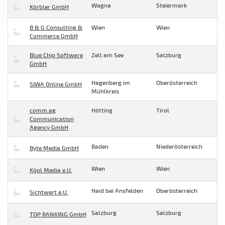
Wagna
Steiermark
Körbler GmbH
B & G Consulting &
Wien
Wien
Commerce GmbH
Blue Chip Software
Zell am See
Salzburg
GmbH
Hagenberg im
Oberösterreich
SIWA Online GmbH
Mühlkreis
comm.ag
Hötting
Tirol
Communication
Agency GmbH
Baden
Niederösterreich
Byte Media GmbH
Wien
Wien
Köpl Media e.U.
Haid bei Ansfelden
Oberösterreich
Sichtwert e.U.
Salzburg
Salzburg
TOP RANKING GmbH