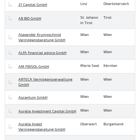
Linz
Oberösterreich
21 Capital GmbH
St. Johann
Tirol
AB BIO GmbH
in Tirol
Alexander Krumpschmid
Wien
Wien
Vermögensberatung GmbH
Wien
Wien
ALFA financial advice GmbH
Maria Saal
Kärnten
AM FINSOL GmbH
ARTECA Vermögensverwaltung
Wien
Wien
GmbH
Wien
Wien
Ascentum GmbH
Wien
Wien
Aurelia Investment Capital GmbH
Aurelia Invest
Oberwart
Burgenland
Vermögensberatung GmbH