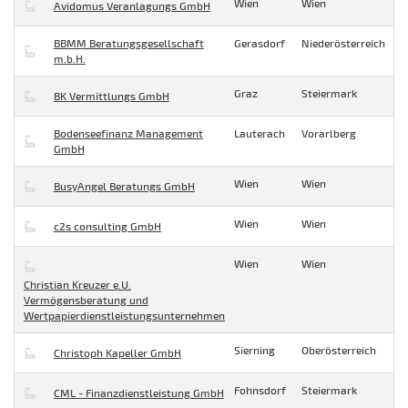
Wien
Wien
Avidomus Veranlagungs GmbH
BBMM Beratungsgesellschaft
Gerasdorf
Niederösterreich
m.b.H.
Graz
Steiermark
BK Vermittlungs GmbH
Bodenseefinanz Management
Lauterach
Vorarlberg
GmbH
Wien
Wien
BusyAngel Beratungs GmbH
Wien
Wien
c2s consulting GmbH
Wien
Wien
Christian Kreuzer e.U.
Vermögensberatung und
Wertpapierdienstleistungsunternehmen
Sierning
Oberösterreich
Christoph Kapeller GmbH
Fohnsdorf
Steiermark
CML - Finanzdienstleistung GmbH