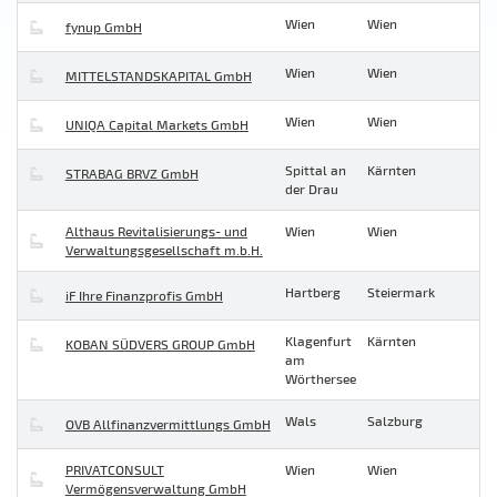
Wien
Wien
fynup GmbH
Wien
Wien
MITTELSTANDSKAPITAL GmbH
Wien
Wien
UNIQA Capital Markets GmbH
Spittal an
Kärnten
STRABAG BRVZ GmbH
der Drau
Althaus Revitalisierungs- und
Wien
Wien
Verwaltungsgesellschaft m.b.H.
Hartberg
Steiermark
iF Ihre Finanzprofis GmbH
Klagenfurt
Kärnten
KOBAN SÜDVERS GROUP GmbH
am
Wörthersee
Wals
Salzburg
OVB Allfinanzvermittlungs GmbH
PRIVATCONSULT
Wien
Wien
Vermögensverwaltung GmbH