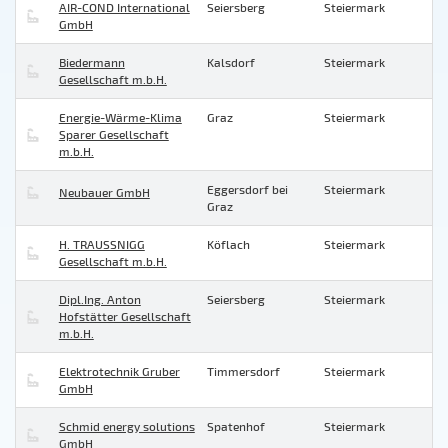
AIR-COND International
Seiersberg
Steiermark
GmbH
Biedermann
Kalsdorf
Steiermark
Gesellschaft m.b.H.
Energie-Wärme-Klima
Graz
Steiermark
Sparer Gesellschaft
m.b.H.
Eggersdorf bei
Steiermark
Neubauer GmbH
Graz
H. TRAUSSNIGG
Köflach
Steiermark
Gesellschaft m.b.H.
Dipl.Ing. Anton
Seiersberg
Steiermark
Hofstätter Gesellschaft
m.b.H.
Elektrotechnik Gruber
Timmersdorf
Steiermark
GmbH
Schmid energy solutions
Spatenhof
Steiermark
GmbH