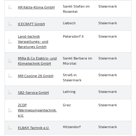
Sankt Stefan im
Steiermark
HR Kälte-Klima GmbH
Rosental
Lieboch
Steiermark
ICECRAFT GmbH
Land-technik
Petersdorf II
Steiermark
Verwaltungs- und
Beratungs GmbH
MIKe & Co Elektro- und
Sankt Barbara im
Steiermark
Klimatechnik GmbH
Mürztal
Straß in
Steiermark
MR Cooling 26 GmbH
Steiermark
Leitring
Steiermark
SB2-Service GmbH
2COP
Graz
Steiermark
Wärmepumpentechnik.
e.U.
Hitzendorf
Steiermark
EL&KA Technik e.U.