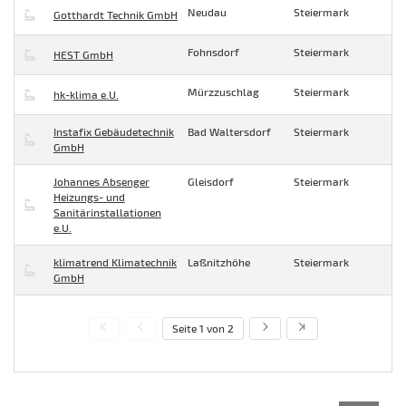
Neudau
Steiermark
Gotthardt Technik GmbH
Fohnsdorf
Steiermark
HEST GmbH
Mürzzuschlag
Steiermark
hk-klima e.U.
Instafix Gebäudetechnik
Bad Waltersdorf
Steiermark
GmbH
Johannes Absenger
Gleisdorf
Steiermark
Heizungs- und
Sanitärinstallationen
e.U.
klimatrend Klimatechnik
Laßnitzhöhe
Steiermark
GmbH
Seite 1 von 2