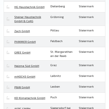
Dietenberg
Steiermark
HG Haustechnik GmbH
Steiner Haustechnik
Gröbming
Steiermark
GmbH & CoKG
Pöllau
Steiermark
Zach GmbH
Feldbach
Steiermark
PAMMER GmbH
St. Margarethen
Steiermark
GREE GmbH
an der Raab
Graz
Steiermark
Heizma Süd GmbH
Leibnitz
Steiermark
mHOCH3 GmbH
Leoben
Steiermark
P&W GmbH
Puch
Steiermark
KD Klimatechnik GmbH
Siegersdorf bei
Steiermark
AEPC GMBH