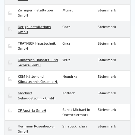
Zeiringer Installation
Murau
Steiermark
GmbH
Derigo Installations
Graz
Steiermark
GmbH
TRATNJEK Haustechnik
Graz
Steiermark
GmbH
Klimatech Handels- und
Weiz
Steiermark
Service GmbH
KSM Kälte- und
Neupirka
Steiermark
Klimatechnik Ges.m.b.H.
Mochart
Köflach
Steiermark
Gebäudetechnik GmbH
Sankt Michael in
Steiermark
CF Austria GmbH
Obersteiermark
Hermann Rosenberger
Sinabelkirchen
Steiermark
GmbH