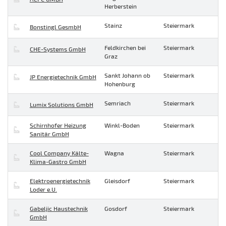
Herberstein
Stainz
Steiermark
Bonstingl GesmbH
Feldkirchen bei
Steiermark
CHE-Systems GmbH
Graz
Sankt Johann ob
Steiermark
JP Energietechnik GmbH
Hohenburg
Semriach
Steiermark
Lumix Solutions GmbH
Schirnhofer Heizung
Winkl-Boden
Steiermark
Sanitär GmbH
Cool Company Kälte-
Wagna
Steiermark
Klima-Gastro GmbH
Elektroenergietechnik
Gleisdorf
Steiermark
Loder e.U.
Gabeljic Haustechnik
Gosdorf
Steiermark
GmbH