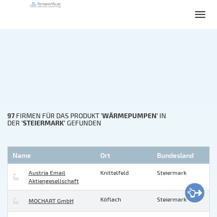
97
'WÄRMEPUMPEN'
FIRMEN FÜR DAS PRODUKT
IN
'STEIERMARK'
DER
GEFUNDEN
Name
Ort
Bundesland
Austria Email
Knittelfeld
Steiermark
Aktiengesellschaft
Köflach
Steiermark
MOCHART GmbH