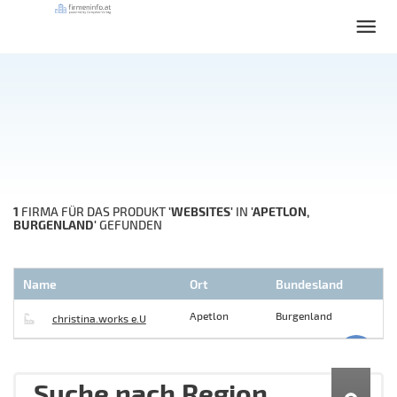
1
'WEBSITES'
'APETLON,
FIRMA FÜR DAS PRODUKT
IN
BURGENLAND'
GEFUNDEN
Name
Ort
Bundesland
Apetlon
Burgenland
christina.works e.U
Suche nach Region