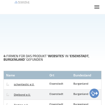
4
'WEBSITES'
'EISENSTADT,
FIRMEN FÜR DAS PRODUKT
IN
BURGENLAND'
GEFUNDEN
Name
Ort
Bundesland
Eisenstadt
Burgenland
schantastic e.U.
Eisenstadt
Burgenland
Digibond e.U.
Eisenstadt
Burgenland
Textina e.U.