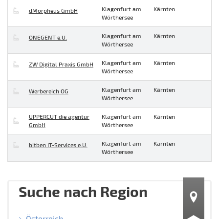
Klagenfurt am
Kärnten
dMorpheus GmbH
Wörthersee
Klagenfurt am
Kärnten
ONEGENT e.U.
Wörthersee
Klagenfurt am
Kärnten
ZW Digital Praxis GmbH
Wörthersee
Klagenfurt am
Kärnten
Werbereich OG
Wörthersee
UPPERCUT die agentur
Klagenfurt am
Kärnten
GmbH
Wörthersee
Klagenfurt am
Kärnten
bitben IT-Services e.U.
Wörthersee
Suche nach Region
Österreich