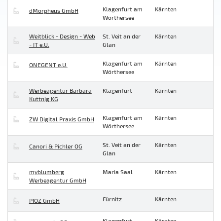
Klagenfurt am
Kärnten
dMorpheus GmbH
Wörthersee
Weitblick - Design - Web
St. Veit an der
Kärnten
- IT e.U.
Glan
Klagenfurt am
Kärnten
ONEGENT e.U.
Wörthersee
Werbeagentur Barbara
Klagenfurt
Kärnten
Kuttnig KG
Klagenfurt am
Kärnten
ZW Digital Praxis GmbH
Wörthersee
St. Veit an der
Kärnten
Canori & Pichler OG
Glan
myblumberg
Maria Saal
Kärnten
Werbeagentur GmbH
Fürnitz
Kärnten
PIOZ GmbH
Klagenfurt
Kärnten