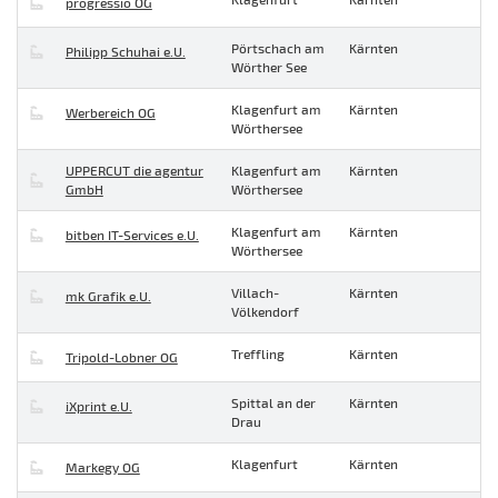
progressio OG
Pörtschach am
Kärnten
Philipp Schuhai e.U.
Wörther See
Klagenfurt am
Kärnten
Werbereich OG
Wörthersee
UPPERCUT die agentur
Klagenfurt am
Kärnten
GmbH
Wörthersee
Klagenfurt am
Kärnten
bitben IT-Services e.U.
Wörthersee
Villach-
Kärnten
mk Grafik e.U.
Völkendorf
Treffling
Kärnten
Tripold-Lobner OG
Spittal an der
Kärnten
iXprint e.U.
Drau
Klagenfurt
Kärnten
Markegy OG