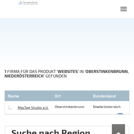
1
'WEBSITES'
'OBERSTINKENBRUNN,
FIRMA FÜR DAS PRODUKT
IN
NIEDERÖSTERREICH'
GEFUNDEN
Name
Ort
Bundesland
Oberstinkenbrunn
Niederösterreich
MecTag Studio e.U.
Suche nach Region