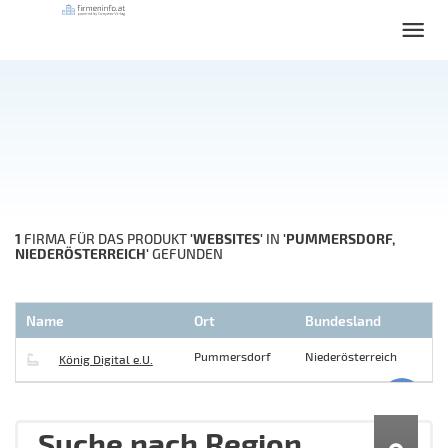
1
'WEBSITES'
'PUMMERSDORF,
FIRMA FÜR DAS PRODUKT
IN
NIEDERÖSTERREICH'
GEFUNDEN
Name
Ort
Bundesland
Pummersdorf
Niederösterreich
König Digital e.U.
Suche nach Region