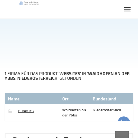
1
'WEBSITES'
'WAIDHOFEN AN DER
FIRMA FÜR DAS PRODUKT
IN
YBBS, NIEDERÖSTERREICH'
GEFUNDEN
Name
Ort
Bundesland
Waidhofen an
Niederösterreich
Huber KG
der Ybbs