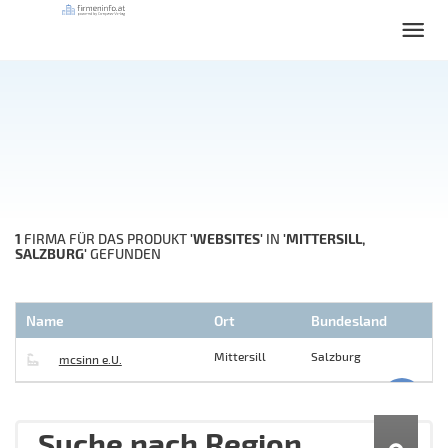
1
'WEBSITES'
'MITTERSILL,
FIRMA FÜR DAS PRODUKT
IN
SALZBURG'
GEFUNDEN
Name
Ort
Bundesland
Mittersill
Salzburg
mcsinn e.U.
Suche nach Region