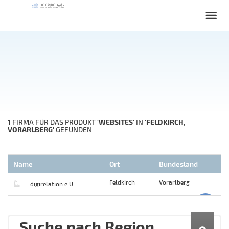
1
'WEBSITES'
'FELDKIRCH,
FIRMA FÜR DAS PRODUKT
IN
VORARLBERG'
GEFUNDEN
Name
Ort
Bundesland
Feldkirch
Vorarlberg
digirelation e.U.
Suche nach Region