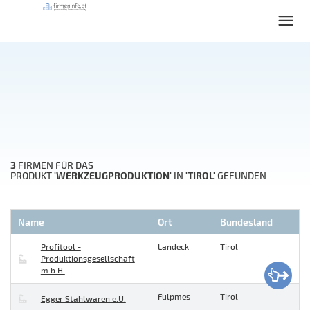
3
FIRMEN FÜR DAS
'WERKZEUGPRODUKTION'
'TIROL'
PRODUKT
IN
GEFUNDEN
Name
Ort
Bundesland
Profitool -
Landeck
Tirol
Produktionsgesellschaft
m.b.H.
Fulpmes
Tirol
Egger Stahlwaren e.U.