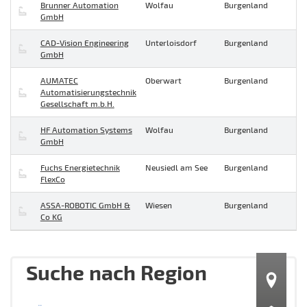
Brunner Automation
Wolfau
Burgenland
GmbH
CAD-Vision Engineering
Unterloisdorf
Burgenland
GmbH
AUMATEC
Oberwart
Burgenland
Automatisierungstechnik
Gesellschaft m.b.H.
HF Automation Systems
Wolfau
Burgenland
GmbH
Fuchs Energietechnik
Neusiedl am See
Burgenland
FlexCo
ASSA-ROBOTIC GmbH &
Wiesen
Burgenland
Co KG
Suche nach Region