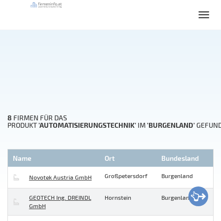
8
FIRMEN FÜR DAS
'AUTOMATISIERUNGSTECHNIK'
'BURGENLAND'
PRODUKT
IM
GEFUN
Name
Ort
Bundesland
Großpetersdorf
Burgenland
Novotek Austria GmbH
GEOTECH Ing. DREINDL
Hornstein
Burgenland
GmbH