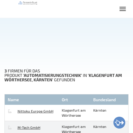
3
FIRMEN FÜR DAS
'AUTOMATISIERUNGSTECHNIK'
'KLAGENFURT AM
PRODUKT
IN
WÖRTHERSEE, KÄRNTEN'
GEFUNDEN
Name
Ort
Bundesland
Klagenfurt am
Kärnten
Nittoku Europe GmbH
Wörthersee
Klagenfurt am
Kärnten
M-Tech GmbH
Wörthersee