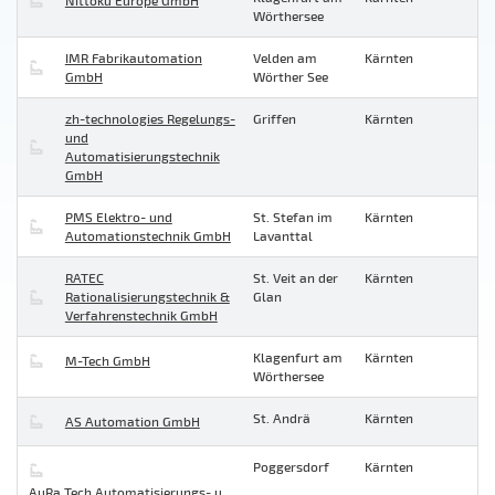
Nittoku Europe GmbH
Wörthersee
IMR Fabrikautomation
Velden am
Kärnten
GmbH
Wörther See
zh-technologies Regelungs-
Griffen
Kärnten
und
Automatisierungstechnik
GmbH
PMS Elektro- und
St. Stefan im
Kärnten
Automationstechnik GmbH
Lavanttal
RATEC
St. Veit an der
Kärnten
Rationalisierungstechnik &
Glan
Verfahrenstechnik GmbH
Klagenfurt am
Kärnten
M-Tech GmbH
Wörthersee
St. Andrä
Kärnten
AS Automation GmbH
Poggersdorf
Kärnten
AuRa Tech Automatisierungs- u.