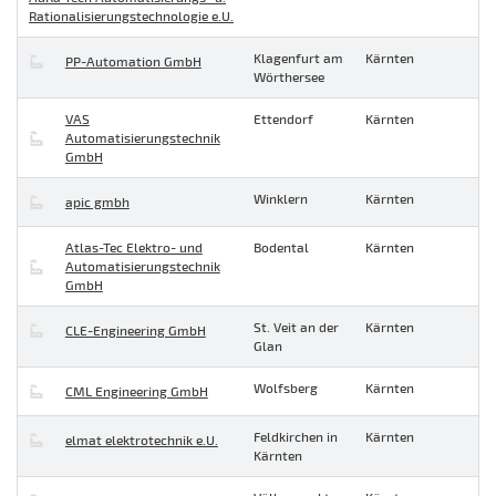
Rationalisierungstechnologie e.U.
Klagenfurt am
Kärnten
PP-Automation GmbH
Wörthersee
VAS
Ettendorf
Kärnten
Automatisierungstechnik
GmbH
Winklern
Kärnten
apic gmbh
Atlas-Tec Elektro- und
Bodental
Kärnten
Automatisierungstechnik
GmbH
St. Veit an der
Kärnten
CLE-Engineering GmbH
Glan
Wolfsberg
Kärnten
CML Engineering GmbH
Feldkirchen in
Kärnten
elmat elektrotechnik e.U.
Kärnten