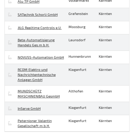
Völkermarkt
Kärnten
Alu TP GmbH
Grafenstein
Kärnten
SATechnik Schorli GmbH
Moosburg
Kärnten
JILG Realtime Controls e.U.
Beta-Automatisierung
Launsdorf
Kärnten
Handels Ges.m.b.H.
Hunnenbrunn
Kärnten
NOVUSS-Automation GmbH
RCOM Elektro und
Klagenfurt
Kärnten
Nachrichtentechnische
Anlagen GmbH
MUNDSCHÜTZ
Althofen
Kärnten
MASCHINENBAU GesmbH
Klagenfurt
Kärnten
InServe GmbH
Paternioner Valentin
Klagenfurt
Kärnten
Gesellschaft m.b.H.