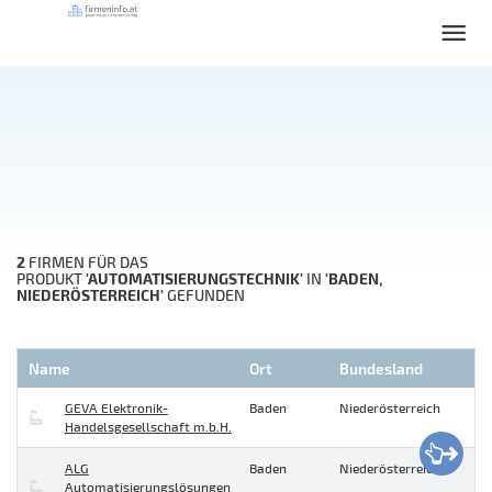
2
FIRMEN FÜR DAS
'AUTOMATISIERUNGSTECHNIK'
'BADEN,
PRODUKT
IN
NIEDERÖSTERREICH'
GEFUNDEN
Name
Ort
Bundesland
GEVA Elektronik-
Baden
Niederösterreich
Handelsgesellschaft m.b.H.
ALG
Baden
Niederösterreich
Automatisierungslösungen