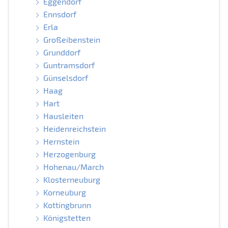
Eggendorf
Ennsdorf
Erla
Großeibenstein
Grunddorf
Guntramsdorf
Günselsdorf
Haag
Hart
Hausleiten
Heidenreichstein
Hernstein
Herzogenburg
Hohenau/March
Klosterneuburg
Korneuburg
Kottingbrunn
Königstetten