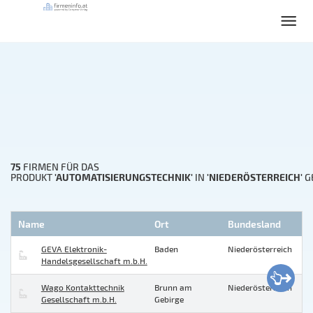
75
FIRMEN FÜR DAS
'AUTOMATISIERUNGSTECHNIK'
'NIEDERÖSTERREICH'
PRODUKT
IN
G
Name
Ort
Bundesland
GEVA Elektronik-
Baden
Niederösterreich
Handelsgesellschaft m.b.H.
Wago Kontakttechnik
Brunn am
Niederösterreich
Gesellschaft m.b.H.
Gebirge