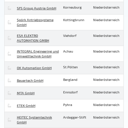
Korneuburg
Niederösterreich
SFS Group Austria GmbH
Spörk Antriebssysteme
Kottingbrunn
Niederösterreich
GmbH
ESA ELEKTRO
Viehdorf
Niederösterreich
AUTOMATION GMBH
INTEGRAL Engineering und
Achau
Niederösterreich
Umwelttechnik GmbH
St.Pölten
Niederösterreich
OK Automation GmbH
Bergland
Niederösterreich
Bauertech GmbH
Ennsdorf
Niederösterreich
MTA GmbH
Pyhra
Niederösterreich
ETEK GmbH
HEITEC Systemtechnik
Ardagger-Stift
Niederösterreich
GmbH