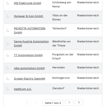
Schönberg am
Niederösterreich
HDI Elektronik GmbH
Kamp
Ybbs an der
Niederösterreich
Honauer & Icon GmbH.
Donau
PICHOTTA AUTOMATION
Tattendorf
Niederösterreich
GmbH
Savya Austria Automation
Waidhofen an
Niederösterreich
GmbH
der Thaya
Purgstall an der
Niederösterreich
TT Automation GmbH
Erlauf
Hernstein
Niederösterreich
nibo automation GmbH
Kottingbrunn
Niederösterreich
Gruber Electric GesmbH
Ziersdorf
Niederösterreich
hadXcom e.U.
Seite 1 von 2