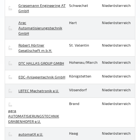
Griesemann Engineering AT
Schwechat
Niederösterreich
GmbH
Arec
Hart
Niederösterreich
Automatisierungstechnik
GmbH
Robert Hörtner
St. Valentin
Niederösterreich
Gesellschaft m.b.H.
Hohenau/March
Niederösterreich
DTC HALLAS GROUP GMBH
Königstetten
Niederösterreich
EDC-Anlagentechnik GmbH
Vösendorf
Niederösterreich
LBTEC Mechatronik e.U.
Brand
Niederösterreich
agra
AUTOMATISIERUNGSTECHNIK
GRABENHOFER e.U.
Haag
Niederösterreich
automatX e.U.