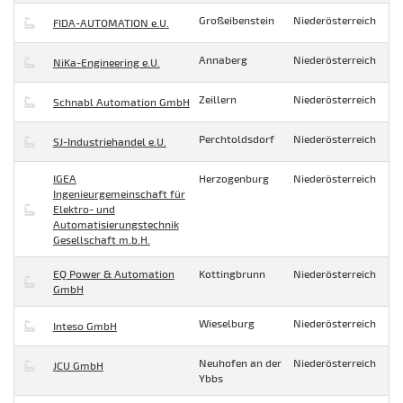
Großeibenstein
Niederösterreich
FIDA-AUTOMATION e.U.
Annaberg
Niederösterreich
NiKa-Engineering e.U.
Zeillern
Niederösterreich
Schnabl Automation GmbH
Perchtoldsdorf
Niederösterreich
SJ-Industriehandel e.U.
IGEA
Herzogenburg
Niederösterreich
Ingenieurgemeinschaft für
Elektro- und
Automatisierungstechnik
Gesellschaft m.b.H.
EQ Power & Automation
Kottingbrunn
Niederösterreich
GmbH
Wieselburg
Niederösterreich
Inteso GmbH
Neuhofen an der
Niederösterreich
JCU GmbH
Ybbs