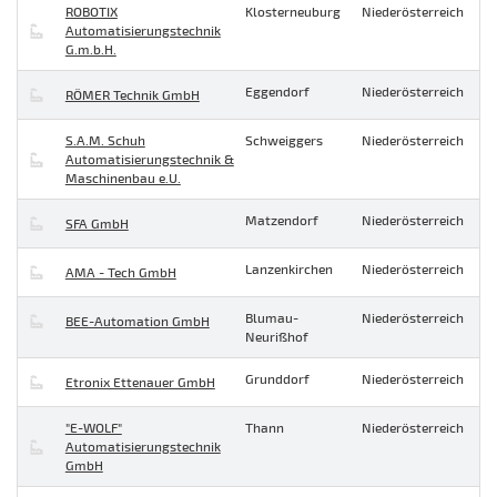
ROBOTIX
Klosterneuburg
Niederösterreich
Automatisierungstechnik
G.m.b.H.
Eggendorf
Niederösterreich
RÖMER Technik GmbH
S.A.M. Schuh
Schweiggers
Niederösterreich
Automatisierungstechnik &
Maschinenbau e.U.
Matzendorf
Niederösterreich
SFA GmbH
Lanzenkirchen
Niederösterreich
AMA - Tech GmbH
Blumau-
Niederösterreich
BEE-Automation GmbH
Neurißhof
Grunddorf
Niederösterreich
Etronix Ettenauer GmbH
"E-WOLF"
Thann
Niederösterreich
Automatisierungstechnik
GmbH