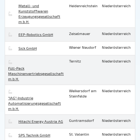
Metall- und
Heidenreichstein
Niederösterreich
Kunststoffwaren
Erzeugungsgesellschaft
m.b.H.
Zeiselmauer
Niederösterreich
EEP-Robotics GmbH
Wiener Neudorf
Niederösterreich
Sick GmbH
Ternitz
Niederösterreich
Füll-Pack
Maschinenvertriebsgesellschaft
m.b.H.
Weikersdorf am
Niederösterreich
Steinfelde
"IAG"-Industrie
Automatisierungsgesellschaft
m.b.H.
Guntramsdorf
Niederösterreich
Hitachi Energy Austria AG
St. Valentin
Niederösterreich
SPS Technik GmbH