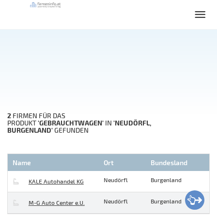
2
FIRMEN FÜR DAS
'GEBRAUCHTWAGEN'
'NEUDÖRFL,
PRODUKT
IN
BURGENLAND'
GEFUNDEN
Name
Ort
Bundesland
Neudörfl
Burgenland
KALE Autohandel KG
Neudörfl
Burgenland
M-G Auto Center e.U.