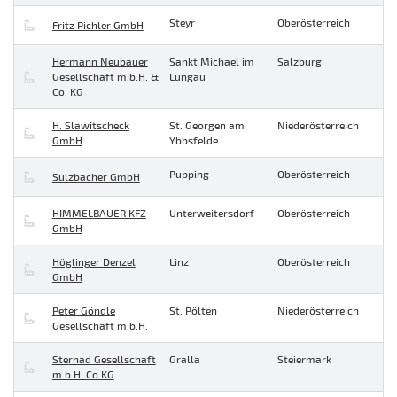
Steyr
Oberösterreich
Fritz Pichler GmbH
Hermann Neubauer
Sankt Michael im
Salzburg
Gesellschaft m.b.H. &
Lungau
Co. KG
H. Slawitscheck
St. Georgen am
Niederösterreich
GmbH
Ybbsfelde
Pupping
Oberösterreich
Sulzbacher GmbH
HIMMELBAUER KFZ
Unterweitersdorf
Oberösterreich
GmbH
Höglinger Denzel
Linz
Oberösterreich
GmbH
Peter Göndle
St. Pölten
Niederösterreich
Gesellschaft m.b.H.
Sternad Gesellschaft
Gralla
Steiermark
m.b.H. Co KG