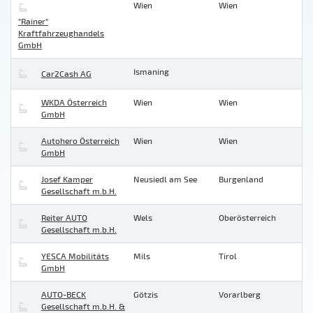
Wien
Wien
"Rainer"
Kraftfahrzeughandels
GmbH
Ismaning
Car2Cash AG
WKDA Österreich
Wien
Wien
GmbH
Autohero Österreich
Wien
Wien
GmbH
Josef Kamper
Neusiedl am See
Burgenland
Gesellschaft m.b.H.
Reiter AUTO
Wels
Oberösterreich
Gesellschaft m.b.H.
YESCA Mobilitäts
Mils
Tirol
GmbH
AUTO-BECK
Götzis
Vorarlberg
Gesellschaft m.b.H. &