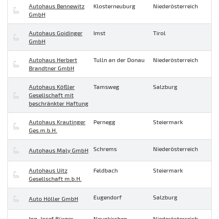
Autohaus Bennewitz
Klosterneuburg
Niederösterreich
GmbH
Autohaus Goidinger
Imst
Tirol
GmbH
Autohaus Herbert
Tulln an der Donau
Niederösterreich
Brandtner GmbH
Autohaus Kößler
Tamsweg
Salzburg
Gesellschaft mit
beschränkter Haftung
Autohaus Krautinger
Pernegg
Steiermark
Ges.m.b.H.
Schrems
Niederösterreich
Autohaus Maly GmbH
Autohaus Uitz
Feldbach
Steiermark
Gesellschaft m.b.H.
Eugendorf
Salzburg
Auto Höller GmbH
Ing. Josef Bürger
Neunkirchen
Niederösterreich