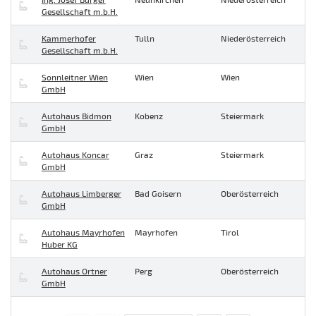
Gesellschaft m.b.H.
Kammerhofer
Tulln
Niederösterreich
Gesellschaft m.b.H.
Sonnleitner Wien
Wien
Wien
GmbH
Autohaus Bidmon
Kobenz
Steiermark
GmbH
Autohaus Koncar
Graz
Steiermark
GmbH
Autohaus Limberger
Bad Goisern
Oberösterreich
GmbH
Autohaus Mayrhofen
Mayrhofen
Tirol
Huber KG
Autohaus Ortner
Perg
Oberösterreich
GmbH