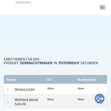
1.557
FIRMEN FÜR DAS
'GEBRAUCHTWAGEN'
'ÖSTERREICH'
PRODUKT
IN
GEFUNDEN
Name
Ort
Bundesland
Wien
Wien
Merbag GmbH
Wolfgang Denzel
Wien
Wien
Auto AG