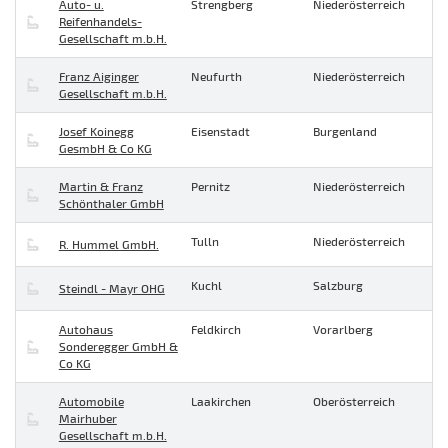
Auto- u.
Strengberg
Niederösterreich
Reifenhandels-
Gesellschaft m.b.H.
Franz Aiginger
Neufurth
Niederösterreich
Gesellschaft m.b.H.
Josef Koinegg
Eisenstadt
Burgenland
GesmbH & Co KG
Martin & Franz
Pernitz
Niederösterreich
Schönthaler GmbH
Tulln
Niederösterreich
R. Hummel GmbH.
Kuchl
Salzburg
Steindl - Mayr OHG
Autohaus
Feldkirch
Vorarlberg
Sonderegger GmbH &
Co KG
Automobile
Laakirchen
Oberösterreich
Mairhuber
Gesellschaft m.b.H.