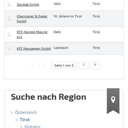
Völs
Tirol
Daubek GmbH
Ebermayer & Egger
St. Johann in Tirol
Tirol
GmbH
KFZ-Handel Maurer
Oetz
Tirol
e.U.
Leutasch
Tirol
KFZ Hausegger GmbH
Seite 1 von 2
Suche nach Region
Österreich
Tirol
Aldrans