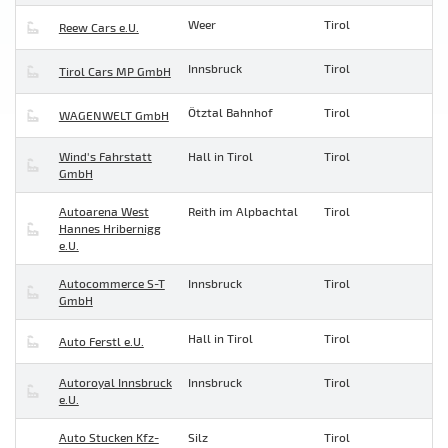
Weer
Tirol
Reew Cars e.U.
Innsbruck
Tirol
Tirol Cars MP GmbH
Ötztal Bahnhof
Tirol
WAGENWELT GmbH
Wind's Fahrstatt
Hall in Tirol
Tirol
GmbH
Autoarena West
Reith im Alpbachtal
Tirol
Hannes Hribernigg
e.U.
Autocommerce S-T
Innsbruck
Tirol
GmbH
Hall in Tirol
Tirol
Auto Ferstl e.U.
Autoroyal Innsbruck
Innsbruck
Tirol
e.U.
Auto Stucken Kfz-
Silz
Tirol