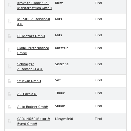
Kraxner Elmar KFZ-
Rietz
Tirol
Meisterbetrieb GmbH
MILSIDE Autohandel
Mils
Tirol
e.U.
Mils
Tirol
RB Motors GmbH
Riedel Performance
Kufstein
Tirol
GmbH
Schweiger
Sistrans
Tirol
Automobile e.U.
Silz
Tirol
Stucken GmbH
Thaur
Tirol
AC-Cars e.U.
Sillian
Tirol
Auto Bodner GmbH
CARLINGER Motor &
Längenfeld
Tirol
Event GmbH