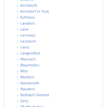
Kirchbichl
Kirchdorf in Tirol
Kufstein
Landeck
Lans
Lermoos
Leutasch
Lienz
Längenfeld
Maurach
Mayrhofen
Mils
Mutters
Nassereith
Nauders
Nußdorf-Debant
Oetz
Pfaffenhofen