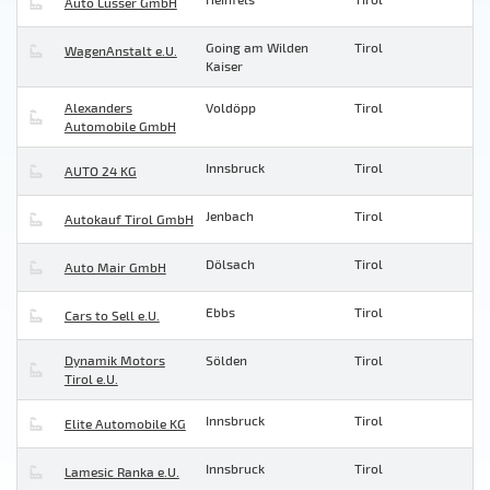
Auto Lusser GmbH
Going am Wilden
Tirol
WagenAnstalt e.U.
Kaiser
Alexanders
Voldöpp
Tirol
Automobile GmbH
Innsbruck
Tirol
AUTO 24 KG
Jenbach
Tirol
Autokauf Tirol GmbH
Dölsach
Tirol
Auto Mair GmbH
Ebbs
Tirol
Cars to Sell e.U.
Dynamik Motors
Sölden
Tirol
Tirol e.U.
Innsbruck
Tirol
Elite Automobile KG
Innsbruck
Tirol
Lamesic Ranka e.U.