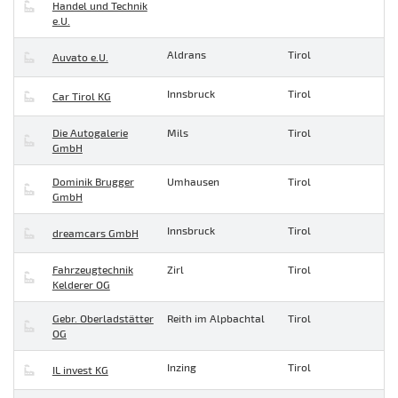
Handel und Technik
e.U.
Aldrans
Tirol
Auvato e.U.
Innsbruck
Tirol
Car Tirol KG
Die Autogalerie
Mils
Tirol
GmbH
Dominik Brugger
Umhausen
Tirol
GmbH
Innsbruck
Tirol
dreamcars GmbH
Fahrzeugtechnik
Zirl
Tirol
Kelderer OG
Gebr. Oberladstätter
Reith im Alpbachtal
Tirol
OG
Inzing
Tirol
IL invest KG