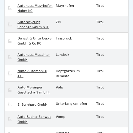
Autohaus Mayrhofen
Mayrhofen
Tirol
Huber KG
Autorecycling
Zirl
Tirol
Schaber Ges.m.b.H.
Denzel & Unterberger
Innsbruck
Tirol
GmbH & Co KG
Autohaus Maschler
Landeck
Tirol
GmbH
Nimo Automobile
Hopfgarten im
Tirol
e.U.
Brixental
Auto Meisinger
Völs
Tirol
Gesellschaft m.b.H.
Unterlangkampfen
Tirol
E. Bernhard GmbH
Auto Bacher Schwaz
Vomp
Tirol
GmbH
Heinfels
Tirol