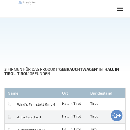
3
'GEBRAUCHTWAGEN'
'HALL IN
FIRMEN FÜR DAS PRODUKT
IN
TIROL, TIROL'
GEFUNDEN
Name
Ort
Bundesland
Hall in Tirol
Tirol
Wind's Fahrstatt GmbH
Hall in Tirol
Tirol
Auto Ferstl e.U.
Hall in Tirol
Tirol
Automobile SR KG