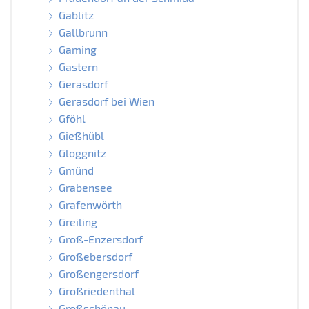
Gablitz
Gallbrunn
Gaming
Gastern
Gerasdorf
Gerasdorf bei Wien
Gföhl
Gießhübl
Gloggnitz
Gmünd
Grabensee
Grafenwörth
Greiling
Groß-Enzersdorf
Großebersdorf
Großengersdorf
Großriedenthal
Großschönau