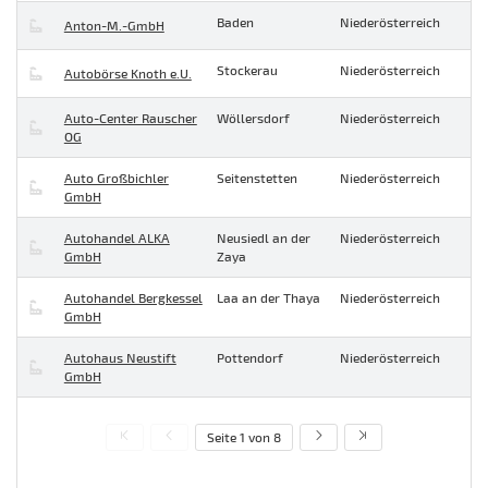
Baden
Niederösterreich
Anton-M.-GmbH
Stockerau
Niederösterreich
Autobörse Knoth e.U.
Auto-Center Rauscher
Wöllersdorf
Niederösterreich
OG
Auto Großbichler
Seitenstetten
Niederösterreich
GmbH
Autohandel ALKA
Neusiedl an der
Niederösterreich
GmbH
Zaya
Autohandel Bergkessel
Laa an der Thaya
Niederösterreich
GmbH
Autohaus Neustift
Pottendorf
Niederösterreich
GmbH
Seite 1 von 8