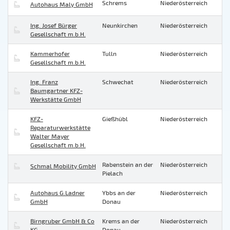
Schrems
Niederösterreich
Autohaus Maly GmbH
Ing. Josef Bürger
Neunkirchen
Niederösterreich
Gesellschaft m.b.H.
Kammerhofer
Tulln
Niederösterreich
Gesellschaft m.b.H.
Ing. Franz
Schwechat
Niederösterreich
Baumgartner KFZ-
Werkstätte GmbH
KFZ-
Gießhübl
Niederösterreich
Reparaturwerkstätte
Walter Mayer
Gesellschaft m.b.H.
Rabenstein an der
Niederösterreich
Schmal Mobility GmbH
Pielach
Autohaus G.Ladner
Ybbs an der
Niederösterreich
GmbH
Donau
Birngruber GmbH & Co
Krems an der
Niederösterreich
KG
Donau