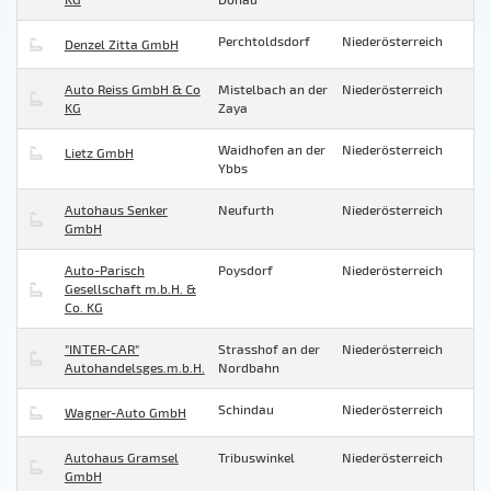
Perchtoldsdorf
Niederösterreich
Denzel Zitta GmbH
Auto Reiss GmbH & Co
Mistelbach an der
Niederösterreich
KG
Zaya
Waidhofen an der
Niederösterreich
Lietz GmbH
Ybbs
Autohaus Senker
Neufurth
Niederösterreich
GmbH
Auto-Parisch
Poysdorf
Niederösterreich
Gesellschaft m.b.H. &
Co. KG
"INTER-CAR"
Strasshof an der
Niederösterreich
Autohandelsges.m.b.H.
Nordbahn
Schindau
Niederösterreich
Wagner-Auto GmbH
Autohaus Gramsel
Tribuswinkel
Niederösterreich
GmbH