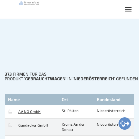
373
FIRMEN FÜR DAS
'GEBRAUCHTWAGEN'
'NIEDERÖSTERREICH'
PRODUKT
IN
GEFUNDEN
Name
Ort
Bundesland
St. Pölten
Niederösterreich
AV NÖ GmbH
Krems An der
Niederösterreich
Gundacker GmbH
Donau