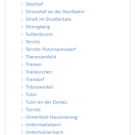
Stollhof
Strasshof an der Nordbahn
Straß im Straßertale
Strengberg
Suttenbrunn
Ternitz
Ternitz-Putzmannsdorf
Theresienfeld
Traisen
Traiskirchen
Trandorf
Tribuswinkel
Tulln
Tulln an der Donau
Türnitz
Ulmerfeld-Hausmening
Untermallebarn
Untertullnerbach