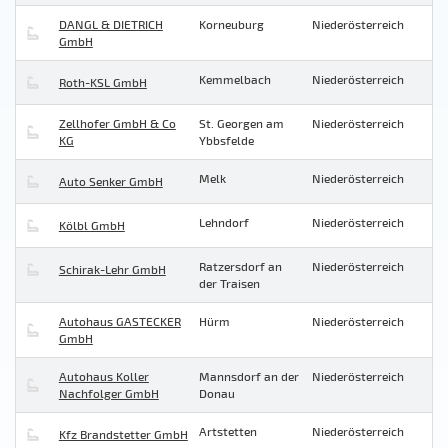
DANGL & DIETRICH
Korneuburg
Niederösterreich
GmbH
Kemmelbach
Niederösterreich
Roth-KSL GmbH
Zellhofer GmbH & Co
St. Georgen am
Niederösterreich
KG
Ybbsfelde
Melk
Niederösterreich
Auto Senker GmbH
Lehndorf
Niederösterreich
Kölbl GmbH
Ratzersdorf an
Niederösterreich
Schirak-Lehr GmbH
der Traisen
Autohaus GASTECKER
Hürm
Niederösterreich
GmbH
Autohaus Koller
Mannsdorf an der
Niederösterreich
Nachfolger GmbH
Donau
Artstetten
Niederösterreich
Kfz Brandstetter GmbH