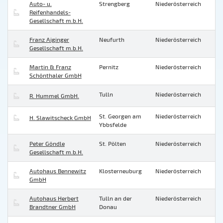
Auto- u.
Strengberg
Niederösterreich
Reifenhandels-
Gesellschaft m.b.H.
Franz Aiginger
Neufurth
Niederösterreich
Gesellschaft m.b.H.
Martin & Franz
Pernitz
Niederösterreich
Schönthaler GmbH
Tulln
Niederösterreich
R. Hummel GmbH.
St. Georgen am
Niederösterreich
H. Slawitscheck GmbH
Ybbsfelde
Peter Göndle
St. Pölten
Niederösterreich
Gesellschaft m.b.H.
Autohaus Bennewitz
Klosterneuburg
Niederösterreich
GmbH
Autohaus Herbert
Tulln an der
Niederösterreich
Brandtner GmbH
Donau