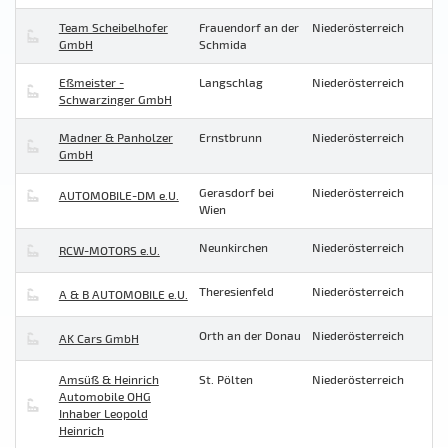
Team Scheibelhofer
Frauendorf an der
Niederösterreich
GmbH
Schmida
Eßmeister -
Langschlag
Niederösterreich
Schwarzinger GmbH
Madner & Panholzer
Ernstbrunn
Niederösterreich
GmbH
Gerasdorf bei
Niederösterreich
AUTOMOBILE-DM e.U.
Wien
Neunkirchen
Niederösterreich
RCW-MOTORS e.U.
Theresienfeld
Niederösterreich
A & B AUTOMOBILE e.U.
Orth an der Donau
Niederösterreich
AK Cars GmbH
Amsüß & Heinrich
St. Pölten
Niederösterreich
Automobile OHG
Inhaber Leopold
Heinrich