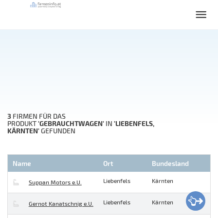
3
FIRMEN FÜR DAS
'GEBRAUCHTWAGEN'
'LIEBENFELS,
PRODUKT
IN
KÄRNTEN'
GEFUNDEN
Name
Ort
Bundesland
Liebenfels
Kärnten
Suppan Motors e.U.
Liebenfels
Kärnten
Gernot Kanatschnig e.U.