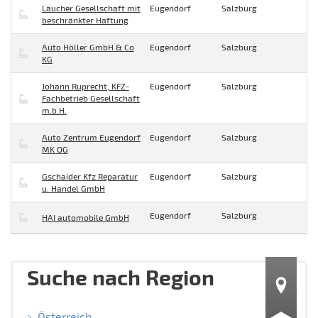
Laucher Gesellschaft mit
Eugendorf
Salzburg
beschränkter Haftung
Auto Höller GmbH & Co
Eugendorf
Salzburg
KG
Johann Ruprecht, KFZ-
Eugendorf
Salzburg
Fachbetrieb Gesellschaft
m.b.H.
Auto Zentrum Eugendorf
Eugendorf
Salzburg
MK OG
Gschaider Kfz Reparatur
Eugendorf
Salzburg
u. Handel GmbH
Eugendorf
Salzburg
HAI automobile GmbH
Suche nach Region
Österreich